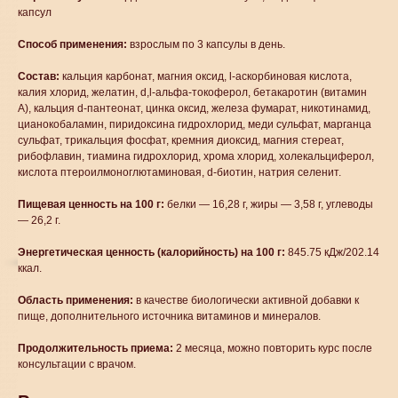
капсул
Способ применения:
взрослым по 3 капсулы в день.
Состав:
кальция карбонат, магния оксид, l-аскорбиновая кислота,
калия хлорид, желатин, d,l-альфа-токоферол, бетакаротин (витамин
А), кальция d-пантеонат, цинка оксид, железа фумарат, никотинамид,
цианокобаламин, пиридоксина гидрохлорид, меди сульфат, марганца
сульфат, трикальция фосфат, кремния диоксид, магния стереат,
рибофлавин, тиамина гидрохлорид, хрома хлорид, холекальциферол,
кислота птероилмоноглютаминовая, d-биотин, натрия селенит.
Пищевая ценность на 100 г:
белки — 16,28 г, жиры — 3,58 г, углеводы
— 26,2 г.
Энергетическая ценность (калорийность) на 100 г:
845.75 кДж/202.14
ккал.
Область применения:
в качестве биологически активной добавки к
пище, дополнительного источника витаминов и минералов.
Продолжительность приема:
2 месяца, можно повторить курс после
консультации с врачом.