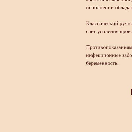
исполнении облад
Классический ручн
счет усиления кров
Противопоказаниям
инфекционные забол
беременность.