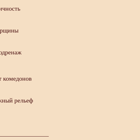
ичность
орщины
одренаж
т комедонов
жный рельеф