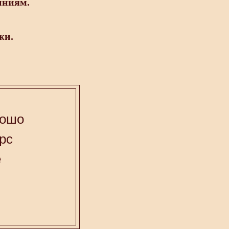
иниям.
жи.
рошо
рс
е