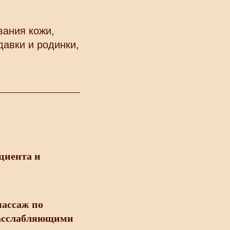
ания кожи,
давки и родинки,
циента и
массаж по
расслабляющими