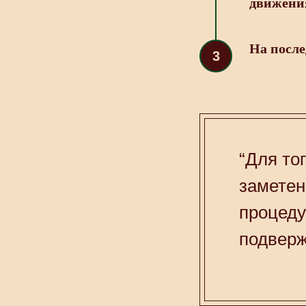
движения
На после
“Для то
заметен
процеду
подверж