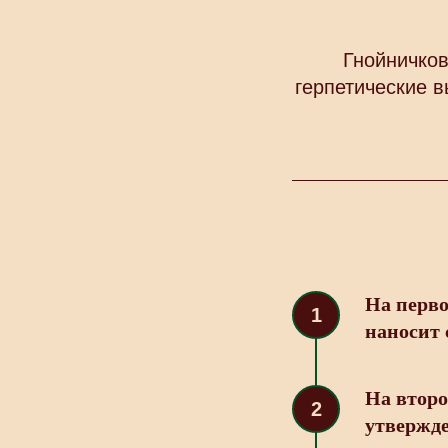
Гнойничко
герпетические в
На перво
наносит 
На второ
утвержд